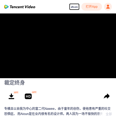
打开App
zh-cn
裁定终身
专横且以自我为中心的富二代Nawee，由于童年的创伤，使他患有严重的社交
恐惧症。 而Aioun是在业内很有名的设计师。两人因为一场不愉快的意外相
全部