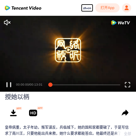
打开App
zh-cn
享受流畅高清剧集
00:00:00
/
00:13:01
授她以柄
皇帝病重，太子年幼，叛军谋反，兵临城下，她的国和家都要破了，于是写信
求了南川王，只要他能出兵来救，她什么要求都能答应。他最终还是来了，救
全部