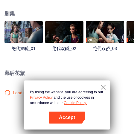
被划破脸颊带到恶人谷，另一位则被收入武林禁地移花宫。 多年后，刀疤少年
江小鱼被恶人谷内五大恶人养大，立志成为“天下第一恶人”；而翩翩公子花无
剧集
缺，则秉持师父邀月“断情绝欲，除恶卫道”的理念下山除恶。 命运的齿轮开始
转动，两兄弟迥然不同却又无法割裂的江湖人生就此展开......
VIP
VIP
绝代双骄_01
绝代双骄_02
绝代双骄_03
幕后花絮
By using the website, you are agreeing to our
Loading…
Privacy Policy
and the use of cookies in
accordance with our
Cookie Policy.
Accept
打开App