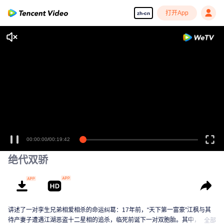
打开App
zh-cn
00:00:00
/
00:19:42
绝代双骄
讲述了一对孪生兄弟相爱相杀的命运纠葛：17年前，“天下第一富豪”江枫与其
待产妻子遭遇江湖恶盗十二星相的追杀，临死前诞下一对双胞胎。其中，一位
全部