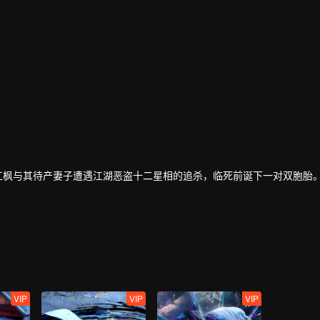
”江枫与其待产妻子遭遇江湖恶盗十二星相的追杀，临死前诞下一对双胞胎
一恶人”；而翩翩公子花无缺，则秉持师父邀月“断情绝欲，除恶卫道”的
....
VIP
VIP
VIP