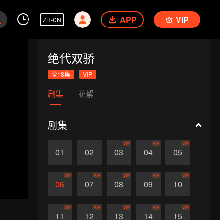
APP
VIP
ZH-CN
绝代双骄
全18集
VIP
剧集
花絮
剧集
VIP
VIP
VIP
01
02
03
04
05
VIP
VIP
VIP
VIP
VIP
06
07
08
09
10
VIP
VIP
VIP
VIP
VIP
11
12
13
14
15