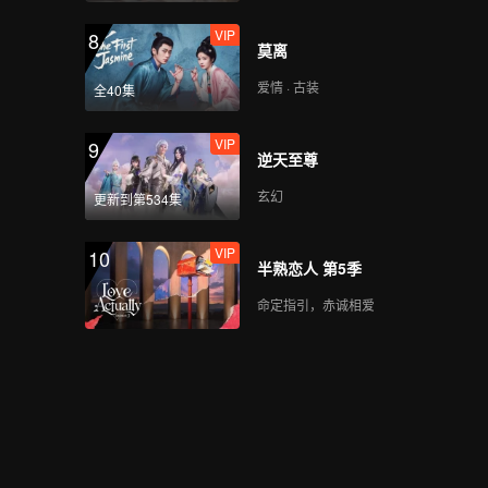
VIP
8
莫离
爱情 · 古装
全40集
VIP
9
逆天至尊
玄幻
更新到第534集
VIP
10
半熟恋人 第5季
命定指引，赤诚相爱