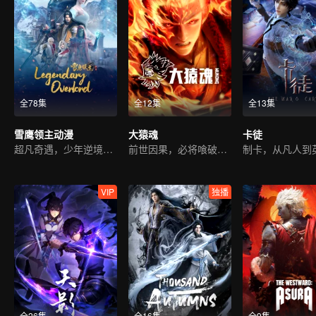
全78集
全12集
全13集
雪鹰领主动漫
大猿魂
卡徒
超凡奇遇，少年逆境重生
前世因果，必将喰破苍穹
制卡，从凡人到
VIP
独播
全26集
全16集
全9集