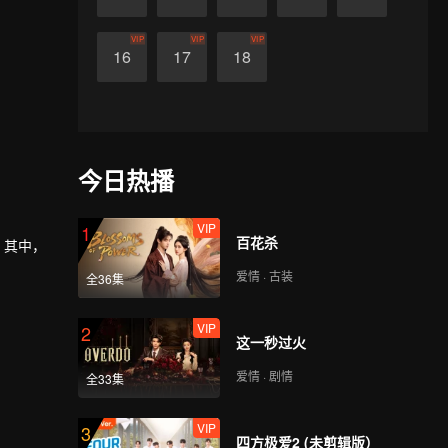
VIP
VIP
VIP
16
17
18
今日热播
VIP
1
百花杀
。其中，
爱情 · 古装
全36集
理念下山除
VIP
2
这一秒过火
爱情 · 剧情
全33集
VIP
3
四方极爱2 (未剪辑版）