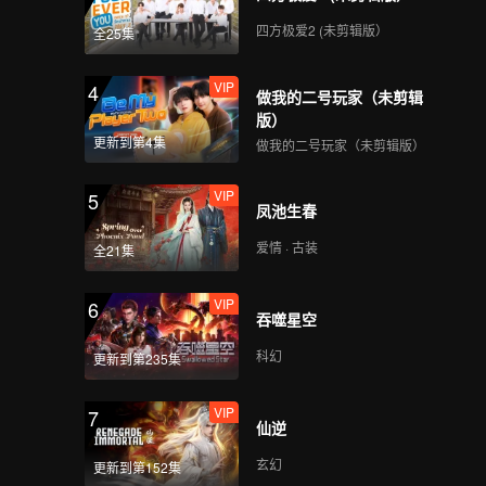
四方极爱2 (未剪辑版）
全25集
VIP
4
做我的二号玩家（未剪辑
版）
更新到第4集
做我的二号玩家（未剪辑版）
VIP
5
凤池生春
爱情 · 古装
全21集
VIP
6
吞噬星空
科幻
更新到第235集
VIP
7
仙逆
玄幻
更新到第152集