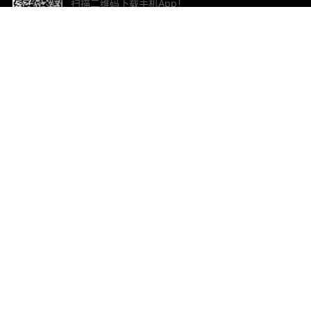
扫描二维码下载手机App！
帮助与反馈
关
意见反馈
加
联
电子
ted.