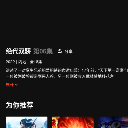
绝代双骄
第06集
分享
2022
|
内地
|
全18集
讲述了一对孪生兄弟相爱相杀的命运纠葛：17年前，“天下第一富豪
一位被划破脸颊带到恶人谷，另一位则被收入武林禁地移花宫。
多年后，刀疤少年江小鱼被恶人谷内五大恶人养大，立志成为“天下第
展开
恶。
命运的齿轮开始转动，两兄弟迥然不同却又无法割裂的江湖人生就此展开..
为你推荐