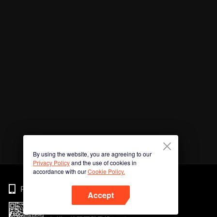
By using the website, you are agreeing to our
Privacy Policy
and the use of cookies in
accordance with our
Cookie Policy.
Phone
Accept