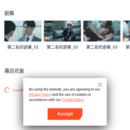
证收购方不会轻易调动人事，也难保真能不裁一人，尤其听说对方派来负责整
合的经理是传说中“砍人不见血、杀人不手软”的周家大刀王? 周书逸愤恨地瞪着
剧集
眼前一派轻松自在的高仕德，五年的时间，足够让两个男孩成长为男人，也足
够周书逸认清年少轻狂的感情？不服输的他也决定，他若无心我便休，从此青
山只认白云俦！没想到五年之后狭路相逢，高仕德是自家收购的科技公司代
表。被某个没良心混蛋恶意遗弃的万年老二决定逆袭，他或许学业赢不了他，
但工作上，他会让他知道什么叫做收购方的骄傲！
VIP
VIP
VIP
第二名的逆袭_01
第二名的逆袭_02
第二名的逆袭_03
第
幕后花絮
By using the website, you are agreeing to our
Loading…
Privacy Policy
and the use of cookies in
accordance with our
Cookie Policy.
Accept
打开App