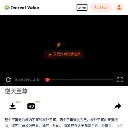
打开App
zh-cn
享受流畅高清剧集
00:00:00
/
00:11:50
逆天至尊
整个宇宙分为域内宇宙和域外宇宙，两个宇宙彼此为敌，域外宇宙由天魔统
治，域内宇宙分为神界，仙界，凡间。 鸿蒙神界之主鸿蒙至尊，身份尊贵，属
全部