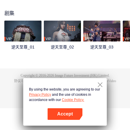
下众多，为神界最强之人，精通天下万术。彼时的鸿蒙至尊虽实力强大但待人
和善，仁慈宽厚，对朋友充满信任，以平等的态度看待人仙神三界。在域外宇
剧集
宙入侵时，鸿蒙至尊被混沌至尊和始源至尊设计联手杀害，并诅咒其万世轮
回。鸿蒙至尊亲人手下被杀，家园被夺，理念被改，就连最疼爱的徒儿灵霞天
尊也背叛了他。而且在他万世轮回中被世世灭门，直到最后一世转生到了谭云
身上。 谭云是望月镇小贵族谭家的少爷，但鸿蒙至尊转生之人需要受到生死刺
激才能觉醒。在婚礼中，谭云撞见未婚妻与司徒家少爷偷情并被殴打，在将死
VIP
VIP
VIP
VIP
之时终于觉醒了鸿蒙至尊的记忆。 原先废柴的谭云凭借着鸿蒙神胎，逆天改
逆天至尊_01
逆天至尊_02
逆天至尊_03
命，拥有了神级的天赋，然后开始修炼前世的功法，快速提升修为。谭云先是
报了家仇，再进皇甫圣宗。此后他凭借着鸿蒙至尊的智慧和术法在皇甫圣宗平
步青云，一路成为宗主，最终统一了天罚大陆。在此期间，他遇见了转世的属
下和妻子，找到了自己身为至尊时使用的神器，知晓了神界发生的大事，并且
也收获了多位风姿卓绝的佳丽。
Copyright © 2016-
2026
Image Future Investment (HK) Limited.
协议与条款
|
隐私协议
|
Cookie Policy
|
意见反馈
|
@
TencentVideo
By using the website, you are agreeing to our
Privacy Policy
and the use of cookies in
accordance with our
Cookie Policy.
Accept
打开App