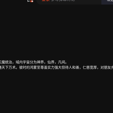
天魔统治，域内宇宙分为神界，仙界，凡间。
通天下万术。彼时的鸿蒙至尊虽实力强大但待人和善，仁慈宽厚，对朋友
混沌至尊和始源至尊设计联手杀害，并诅咒其万世轮回。鸿蒙至尊亲人手
在他万世轮回中被世世灭门，直到最后一世转生到了谭云身上。
刺激才能觉醒。在婚礼中，谭云撞见未婚妻与司徒家少爷偷情并被殴打，
后开始修炼前世的功法，快速提升修为。谭云先是报了家仇，再进皇甫圣
，最终统一了天罚大陆。在此期间，他遇见了转世的属下和妻子，找到了
卓绝的佳丽。