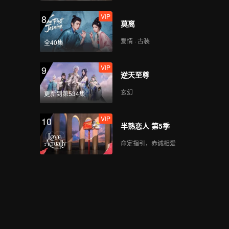
VIP
8
莫离
爱情 · 古装
全40集
VIP
9
逆天至尊
玄幻
更新到第534集
VIP
10
半熟恋人 第5季
命定指引，赤诚相爱