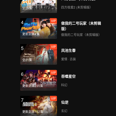
VIP
VIP
四方极爱2 (未剪辑版）
全25集
381
382
VIP
4
做我的二号玩家（未剪辑
VIP
VIP
383
384
版）
更新到第4集
做我的二号玩家（未剪辑版）
VIP
VIP
385
386
VIP
5
凤池生春
VIP
VIP
爱情 · 古装
全21集
387
388
VIP
6
VIP
VIP
吞噬星空
389
390
科幻
更新到第235集
VIP
7
仙逆
玄幻
更新到第152集