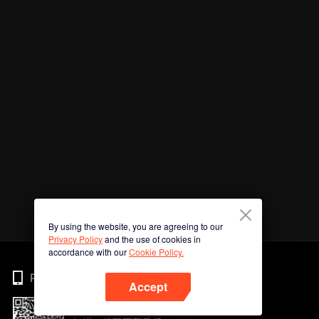
By using the website, you are agreeing to our
Privacy Policy
and the use of cookies in
accordance with our
Cookie Policy.
Phone
Accept