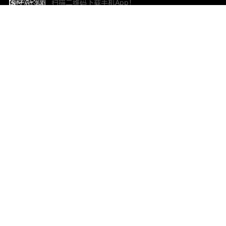
扫描二维码下载手机App！
帮助与反馈
关
意见反馈
加
联
电子
ted.