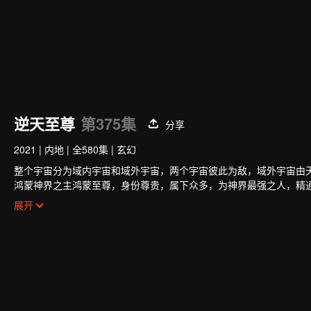
逆天至尊
第375集
分享
2021
|
内地
|
全580集
|
玄幻
整个宇宙分为域内宇宙和域外宇宙，两个宇宙彼此为敌，域外宇宙由
鸿蒙神界之主鸿蒙至尊，身份尊贵，属下众多，为神界最强之人，精
任，以平等的态度看待人仙神三界。在域外宇宙入侵时，鸿蒙至尊被
展开
家园被夺，理念被改，就连最疼爱的徒儿灵霞天尊也背叛了他。而且
谭云是望月镇小贵族谭家的少爷，但鸿蒙至尊转生之人需要受到生死
时终于觉醒了鸿蒙至尊的记忆。
原先废柴的谭云凭借着鸿蒙神胎，逆天改命，拥有了神级的天赋，然
他凭借着鸿蒙至尊的智慧和术法在皇甫圣宗平步青云，一路成为宗主
至尊时使用的神器，知晓了神界发生的大事，并且也收获了多位风姿