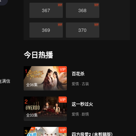
VIP
VIP
367
368
VIP
VIP
369
370
VIP
VIP
371
372
今日热播
VIP
VIP
373
374
VIP
1
百花杀
充满信
爱情 · 古装
全36集
VIP
VIP
下被杀，
375
376
在将死之
VIP
2
这一秒过火
VIP
VIP
宗。此后
377
378
自己身为
爱情 · 剧情
全33集
VIP
VIP
379
380
VIP
3
四方极爱2 (未剪辑版）