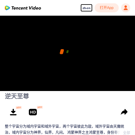
打开App
zh-cn
逆天至尊
整个宇宙分为域内宇宙和域外宇宙，两个宇宙彼此为敌，域外宇宙由天魔统
治，域内宇宙分为神界，仙界，凡间。 鸿蒙神界之主鸿蒙至尊，身份尊贵，属
全部