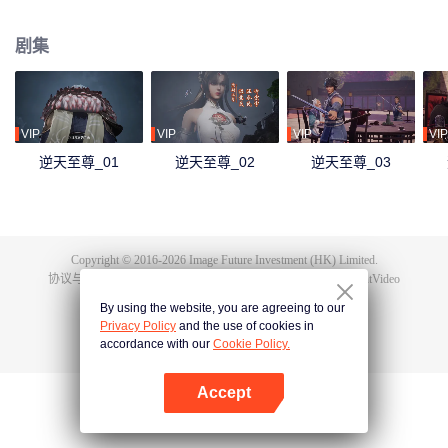
下众多，为神界最强之人，精通天下万术。彼时的鸿蒙至尊虽实力强大但待人
和善，仁慈宽厚，对朋友充满信任，以平等的态度看待人仙神三界。在域外宇
剧集
宙入侵时，鸿蒙至尊被混沌至尊和始源至尊设计联手杀害，并诅咒其万世轮
回。鸿蒙至尊亲人手下被杀，家园被夺，理念被改，就连最疼爱的徒儿灵霞天
尊也背叛了他。而且在他万世轮回中被世世灭门，直到最后一世转生到了谭云
身上。 谭云是望月镇小贵族谭家的少爷，但鸿蒙至尊转生之人需要受到生死刺
激才能觉醒。在婚礼中，谭云撞见未婚妻与司徒家少爷偷情并被殴打，在将死
VIP
VIP
VIP
VIP
之时终于觉醒了鸿蒙至尊的记忆。 原先废柴的谭云凭借着鸿蒙神胎，逆天改
逆天至尊_01
逆天至尊_02
逆天至尊_03
命，拥有了神级的天赋，然后开始修炼前世的功法，快速提升修为。谭云先是
报了家仇，再进皇甫圣宗。此后他凭借着鸿蒙至尊的智慧和术法在皇甫圣宗平
步青云，一路成为宗主，最终统一了天罚大陆。在此期间，他遇见了转世的属
下和妻子，找到了自己身为至尊时使用的神器，知晓了神界发生的大事，并且
也收获了多位风姿卓绝的佳丽。
Copyright © 2016-
2026
Image Future Investment (HK) Limited.
协议与条款
|
隐私协议
|
Cookie Policy
|
意见反馈
|
@
TencentVideo
By using the website, you are agreeing to our
Privacy Policy
and the use of cookies in
accordance with our
Cookie Policy.
Accept
打开App