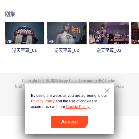
下众多，为神界最强之人，精通天下万术。彼时的鸿蒙至尊虽实力强大但待人
和善，仁慈宽厚，对朋友充满信任，以平等的态度看待人仙神三界。在域外宇
剧集
宙入侵时，鸿蒙至尊被混沌至尊和始源至尊设计联手杀害，并诅咒其万世轮
回。鸿蒙至尊亲人手下被杀，家园被夺，理念被改，就连最疼爱的徒儿灵霞天
尊也背叛了他。而且在他万世轮回中被世世灭门，直到最后一世转生到了谭云
身上。 谭云是望月镇小贵族谭家的少爷，但鸿蒙至尊转生之人需要受到生死刺
激才能觉醒。在婚礼中，谭云撞见未婚妻与司徒家少爷偷情并被殴打，在将死
VIP
VIP
VIP
VIP
之时终于觉醒了鸿蒙至尊的记忆。 原先废柴的谭云凭借着鸿蒙神胎，逆天改
逆天至尊_01
逆天至尊_02
逆天至尊_03
命，拥有了神级的天赋，然后开始修炼前世的功法，快速提升修为。谭云先是
报了家仇，再进皇甫圣宗。此后他凭借着鸿蒙至尊的智慧和术法在皇甫圣宗平
步青云，一路成为宗主，最终统一了天罚大陆。在此期间，他遇见了转世的属
下和妻子，找到了自己身为至尊时使用的神器，知晓了神界发生的大事，并且
也收获了多位风姿卓绝的佳丽。
Copyright © 2016-
2026
Image Future Investment (HK) Limited.
协议与条款
|
隐私协议
|
Cookie Policy
|
意见反馈
|
@
TencentVideo
By using the website, you are agreeing to our
Privacy Policy
and the use of cookies in
accordance with our
Cookie Policy.
Accept
打开App