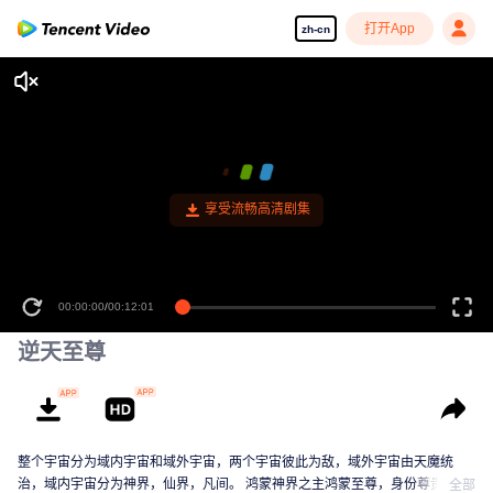
打开App
zh-cn
享受流畅高清剧集
00:00:00
/
00:12:01
逆天至尊
整个宇宙分为域内宇宙和域外宇宙，两个宇宙彼此为敌，域外宇宙由天魔统
治，域内宇宙分为神界，仙界，凡间。 鸿蒙神界之主鸿蒙至尊，身份尊贵，属
全部