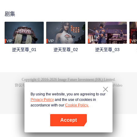
下众多，为神界最强之人，精通天下万术。彼时的鸿蒙至尊虽实力强大但待人
和善，仁慈宽厚，对朋友充满信任，以平等的态度看待人仙神三界。在域外宇
剧集
宙入侵时，鸿蒙至尊被混沌至尊和始源至尊设计联手杀害，并诅咒其万世轮
回。鸿蒙至尊亲人手下被杀，家园被夺，理念被改，就连最疼爱的徒儿灵霞天
尊也背叛了他。而且在他万世轮回中被世世灭门，直到最后一世转生到了谭云
身上。 谭云是望月镇小贵族谭家的少爷，但鸿蒙至尊转生之人需要受到生死刺
激才能觉醒。在婚礼中，谭云撞见未婚妻与司徒家少爷偷情并被殴打，在将死
VIP
VIP
VIP
VIP
之时终于觉醒了鸿蒙至尊的记忆。 原先废柴的谭云凭借着鸿蒙神胎，逆天改
逆天至尊_01
逆天至尊_02
逆天至尊_03
命，拥有了神级的天赋，然后开始修炼前世的功法，快速提升修为。谭云先是
报了家仇，再进皇甫圣宗。此后他凭借着鸿蒙至尊的智慧和术法在皇甫圣宗平
步青云，一路成为宗主，最终统一了天罚大陆。在此期间，他遇见了转世的属
下和妻子，找到了自己身为至尊时使用的神器，知晓了神界发生的大事，并且
也收获了多位风姿卓绝的佳丽。
Copyright © 2016-
2026
Image Future Investment (HK) Limited.
协议与条款
|
隐私协议
|
Cookie Policy
|
意见反馈
|
@
TencentVideo
By using the website, you are agreeing to our
Privacy Policy
and the use of cookies in
accordance with our
Cookie Policy.
Accept
打开App