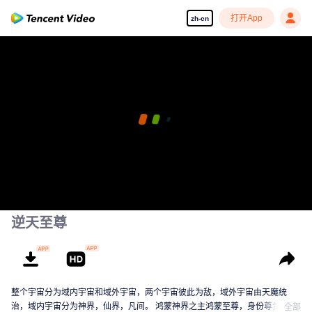
打开App
zh-cn
逆天至尊
整个宇宙分为域内宇宙和域外宇宙，两个宇宙彼此为敌，域外宇宙由天魔统
治，域内宇宙分为神界，仙界，凡间。 鸿蒙神界之主鸿蒙至尊，身份尊贵，属
全部