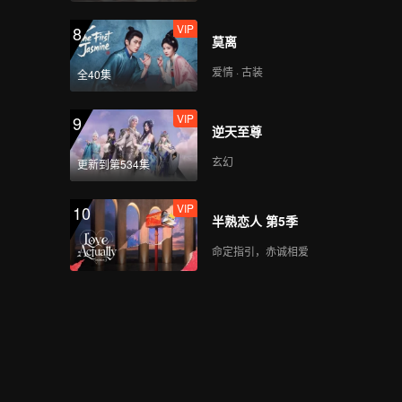
VIP
8
莫离
爱情 · 古装
全40集
VIP
9
逆天至尊
玄幻
更新到第534集
VIP
10
半熟恋人 第5季
命定指引，赤诚相爱