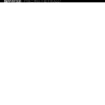
扫描二维码下载手机App！
帮助与反馈
关
意见反馈
加
联
电子
ted.