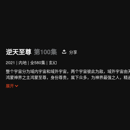
逆天至尊
第100集
分享
2021
|
内地
|
全580集
|
玄幻
整个宇宙分为域内宇宙和域外宇宙，两个宇宙彼此为敌，域外宇宙由
鸿蒙神界之主鸿蒙至尊，身份尊贵，属下众多，为神界最强之人，精
任，以平等的态度看待人仙神三界。在域外宇宙入侵时，鸿蒙至尊被
展开
家园被夺，理念被改，就连最疼爱的徒儿灵霞天尊也背叛了他。而且
谭云是望月镇小贵族谭家的少爷，但鸿蒙至尊转生之人需要受到生死
时终于觉醒了鸿蒙至尊的记忆。
原先废柴的谭云凭借着鸿蒙神胎，逆天改命，拥有了神级的天赋，然
他凭借着鸿蒙至尊的智慧和术法在皇甫圣宗平步青云，一路成为宗主
至尊时使用的神器，知晓了神界发生的大事，并且也收获了多位风姿