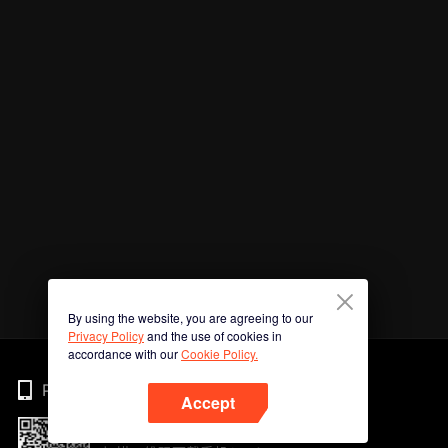
By using the website, you are agreeing to our
Privacy Policy
and the use of cookies in
accordance with our
Cookie Policy.
Phone
Accept