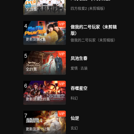
VIP
VIP
四方极爱2 (未剪辑版）
全25集
116
117
VIP
4
做我的二号玩家（未剪辑
VIP
VIP
118
119
版）
更新到第4集
做我的二号玩家（未剪辑版）
VIP
120
VIP
5
凤池生春
爱情 · 古装
全21集
VIP
6
吞噬星空
科幻
更新到第235集
VIP
7
仙逆
玄幻
更新到第152集