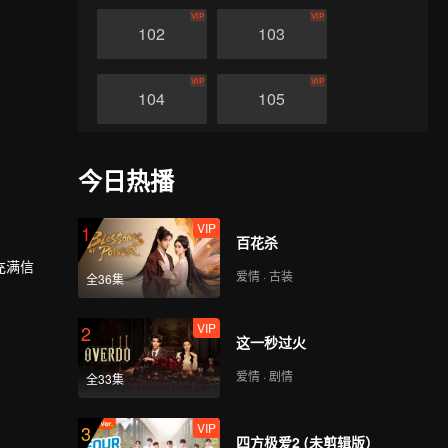
VIP
VIP
102
103
VIP
VIP
104
105
VIP
VIP
106
107
今日热播
VIP
VIP
108
109
VIP
1
百花杀
充满信
爱情 · 古装
全36集
VIP
VIP
下被杀，
110
111
在将死之
VIP
2
这一秒过火
VIP
VIP
宗。此后
112
113
自己身为
爱情 · 剧情
全33集
VIP
VIP
114
115
VIP
3
四方极爱2 (未剪辑版）