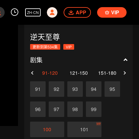
APP
VIP
ZH-CN
逆天至尊
更新到第534集
VIP
剧集
61-90
91-120
121-150
151-180
181-
91
92
93
94
95
96
97
98
99
VIP
100
101