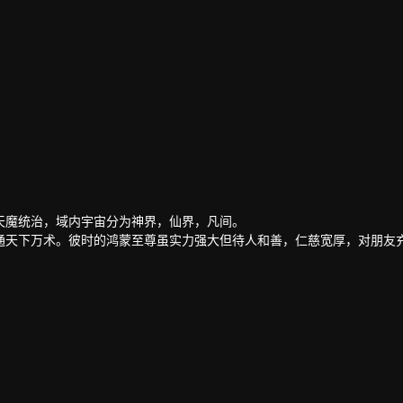
天魔统治，域内宇宙分为神界，仙界，凡间。
通天下万术。彼时的鸿蒙至尊虽实力强大但待人和善，仁慈宽厚，对朋友
混沌至尊和始源至尊设计联手杀害，并诅咒其万世轮回。鸿蒙至尊亲人手
在他万世轮回中被世世灭门，直到最后一世转生到了谭云身上。
刺激才能觉醒。在婚礼中，谭云撞见未婚妻与司徒家少爷偷情并被殴打，
后开始修炼前世的功法，快速提升修为。谭云先是报了家仇，再进皇甫圣
，最终统一了天罚大陆。在此期间，他遇见了转世的属下和妻子，找到了
卓绝的佳丽。