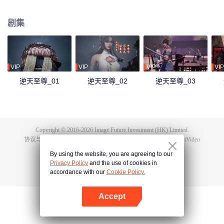
下众多，为神界最强之人，精通天下万术。彼时的鸿蒙至尊虽实力强大但待人
和善，仁慈宽厚，对朋友充满信任，以平等的态度看待人仙神三界。在域外宇
剧集
宙入侵时，鸿蒙至尊被混沌至尊和始源至尊设计联手杀害，并诅咒其万世轮
回。鸿蒙至尊亲人手下被杀，家园被夺，理念被改，就连最疼爱的徒儿灵霞天
尊也背叛了他。而且在他万世轮回中被世世灭门，直到最后一世转生到了谭云
身上。 谭云是望月镇小贵族谭家的少爷，但鸿蒙至尊转生之人需要受到生死刺
激才能觉醒。在婚礼中，谭云撞见未婚妻与司徒家少爷偷情并被殴打，在将死
VIP
VIP
VIP
VIP
之时终于觉醒了鸿蒙至尊的记忆。 原先废柴的谭云凭借着鸿蒙神胎，逆天改
逆天至尊_01
逆天至尊_02
逆天至尊_03
命，拥有了神级的天赋，然后开始修炼前世的功法，快速提升修为。谭云先是
报了家仇，再进皇甫圣宗。此后他凭借着鸿蒙至尊的智慧和术法在皇甫圣宗平
步青云，一路成为宗主，最终统一了天罚大陆。在此期间，他遇见了转世的属
下和妻子，找到了自己身为至尊时使用的神器，知晓了神界发生的大事，并且
也收获了多位风姿卓绝的佳丽。
Copyright © 2016-
2026
Image Future Investment (HK) Limited.
协议与条款
|
隐私协议
|
Cookie Policy
|
意见反馈
|
@
TencentVideo
By using the website, you are agreeing to our
Privacy Policy
and the use of cookies in
accordance with our
Cookie Policy.
Accept
打开App