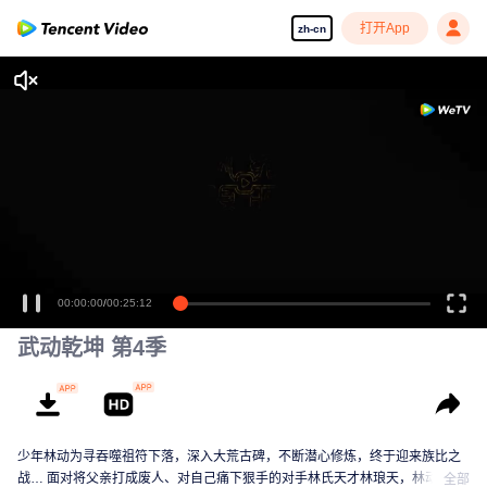
打开App
zh-cn
00:00:00
/
00:25:12
武动乾坤 第4季
少年林动为寻吞噬祖符下落，深入大荒古碑，不断潜心修炼，终于迎来族比之
战… 面对将父亲打成废人、对自己痛下狠手的对手林氏天才林琅天，林动心中
全部