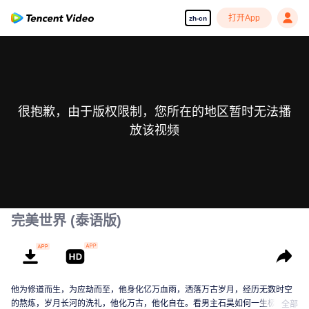
打开App
zh-cn
很抱歉，由于版权限制，您所在的地区暂时无法播
放该视频
完美世界 (泰语版)
他为修道而生，为应劫而至，他身化亿万血雨，洒落万古岁月，经历无数时空
的熬炼，岁月长河的洗礼，他化万古，他化自在。看男主石昊如何一生极致辉
全部