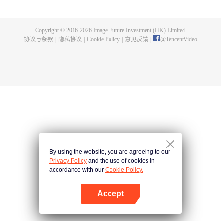
煌，造就无尽传说。
Copyright © 2016-
2026
Image Future Investment (HK) Limited.
协议与条款
|
隐私协议
|
Cookie Policy
|
意见反馈
|
@
TencentVideo
By using the website, you are agreeing to our
Privacy Policy
and the use of cookies in
accordance with our
Cookie Policy.
Accept
打开App