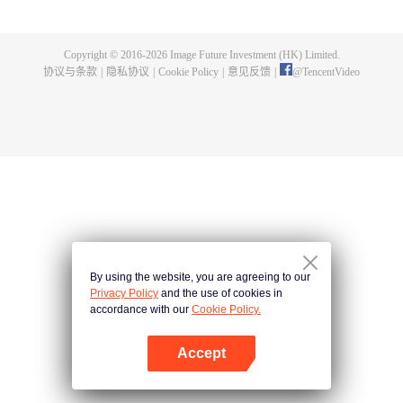
煌，造就无尽传说。
Copyright © 2016-
2026
Image Future Investment (HK) Limited.
协议与条款
|
隐私协议
|
Cookie Policy
|
意见反馈
|
@
TencentVideo
By using the website, you are agreeing to our
Privacy Policy
and the use of cookies in
accordance with our
Cookie Policy.
Accept
打开App