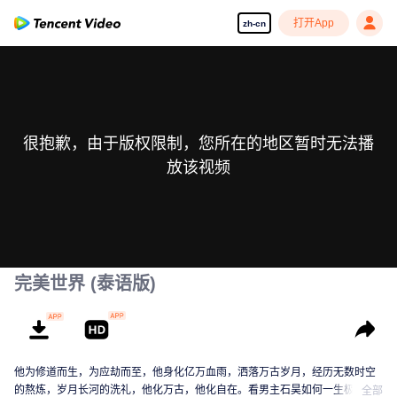
打开App
zh-cn
很抱歉，由于版权限制，您所在的地区暂时无法播
放该视频
完美世界 (泰语版)
他为修道而生，为应劫而至，他身化亿万血雨，洒落万古岁月，经历无数时空
的熬炼，岁月长河的洗礼，他化万古，他化自在。看男主石昊如何一生极致辉
全部