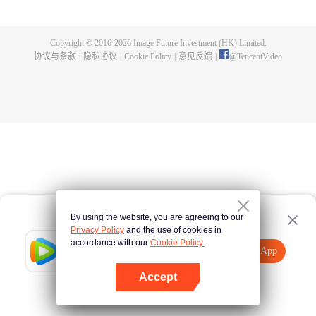
煌，造就无尽传说。
Copyright © 2016-
2026
Image Future Investment (HK) Limited.
协议与条款
|
隐私协议
|
Cookie Policy
|
意见反馈
|
@
TencentVideo
By using the website, you are agreeing to our
Privacy Policy
and the use of cookies in
accordance with our
Cookie Policy.
Tencent Video
打开App
观看更多内容
Accept
如果失败，请
点击此处
重试
打开App