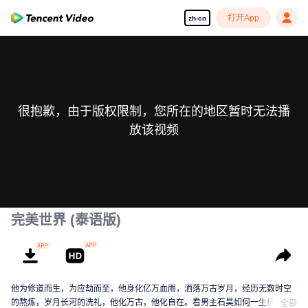
打开App
zh-cn
很抱歉，由于版权限制，您所在的地区暂时无法播
放该视频
完美世界 (泰语版)
他为修道而生，为应劫而至，他身化亿万血雨，洒落万古岁月，经历无数时空
的熬炼，岁月长河的洗礼，他化万古，他化自在。看男主石昊如何一生极致辉
全部