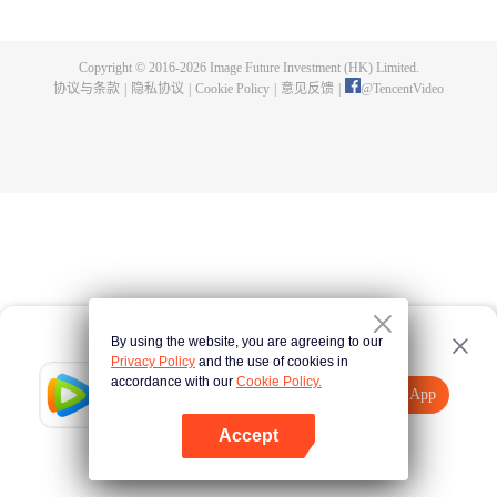
煌，造就无尽传说。
Copyright © 2016-
2026
Image Future Investment (HK) Limited.
协议与条款
|
隐私协议
|
Cookie Policy
|
意见反馈
|
@
TencentVideo
By using the website, you are agreeing to our
Privacy Policy
and the use of cookies in
accordance with our
Cookie Policy.
Tencent Video
打开App
观看更多内容
Accept
如果失败，请
点击此处
重试
打开App