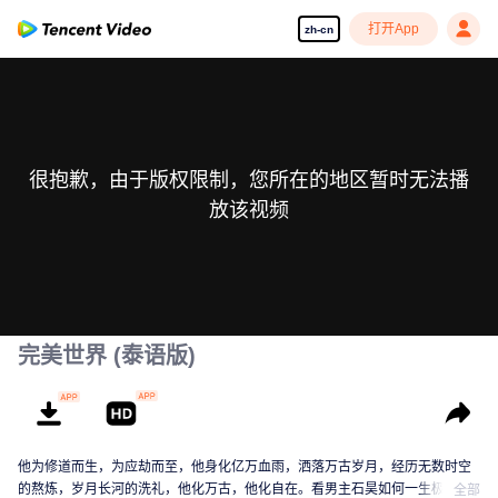
打开App
zh-cn
很抱歉，由于版权限制，您所在的地区暂时无法播
放该视频
完美世界 (泰语版)
他为修道而生，为应劫而至，他身化亿万血雨，洒落万古岁月，经历无数时空
的熬炼，岁月长河的洗礼，他化万古，他化自在。看男主石昊如何一生极致辉
全部