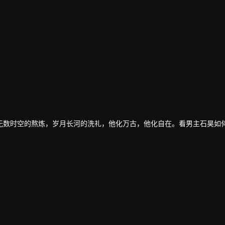
无数时空的熬炼，岁月长河的洗礼，他化万古，他化自在。看男主石昊如