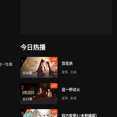
今日热播
VIP
1
百花杀
何一生极
爱情 · 古装
全36集
VIP
2
这一秒过火
爱情 · 剧情
全33集
VIP
3
四方极爱2 (未剪辑版）