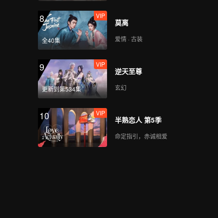
VIP
8
莫离
爱情 · 古装
全40集
VIP
9
逆天至尊
玄幻
更新到第534集
VIP
10
半熟恋人 第5季
命定指引，赤诚相爱