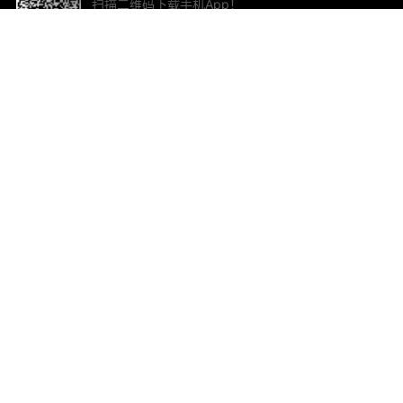
扫描二维码下载手机App！
帮助与反馈
关
意见反馈
加
联
电子
ted.