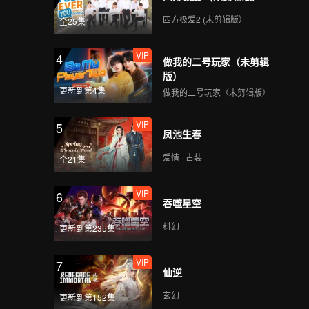
四方极爱2 (未剪辑版）
全25集
VIP
4
做我的二号玩家（未剪辑
版）
更新到第4集
做我的二号玩家（未剪辑版）
VIP
5
凤池生春
爱情 · 古装
全21集
VIP
6
吞噬星空
科幻
更新到第235集
VIP
7
仙逆
玄幻
更新到第152集