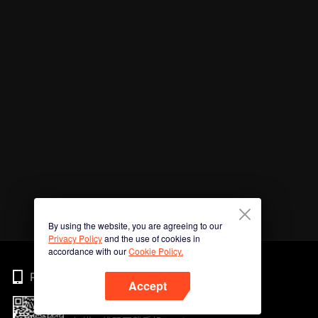
By using the website, you are agreeing to our
Privacy Policy
and the use of cookies in
accordance with our
Cookie Policy.
Phone
Accept