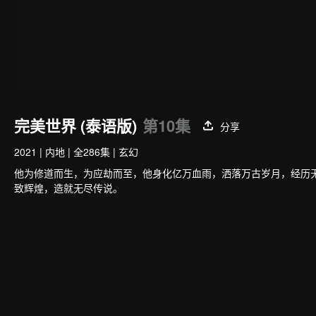
完美世界 (泰语版)
第10集
分享
2021
|
内地
|
全286集
|
玄幻
他为修道而生，为应劫而至，他身化亿万血雨，洒落万古岁月，经历
致辉煌，造就无尽传说。