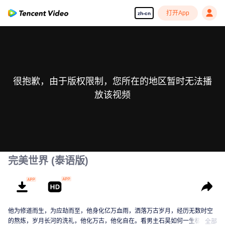
打开App
zh-cn
很抱歉，由于版权限制，您所在的地区暂时无法播
放该视频
完美世界 (泰语版)
他为修道而生，为应劫而至，他身化亿万血雨，洒落万古岁月，经历无数时空
的熬炼，岁月长河的洗礼，他化万古，他化自在。看男主石昊如何一生极致辉
全部