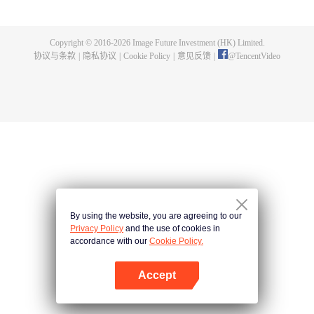
煌，造就无尽传说。
Copyright © 2016-
2026
Image Future Investment (HK) Limited.
协议与条款
|
隐私协议
|
Cookie Policy
|
意见反馈
|
@
TencentVideo
By using the website, you are agreeing to our
Privacy Policy
and the use of cookies in
accordance with our
Cookie Policy.
Accept
打开App