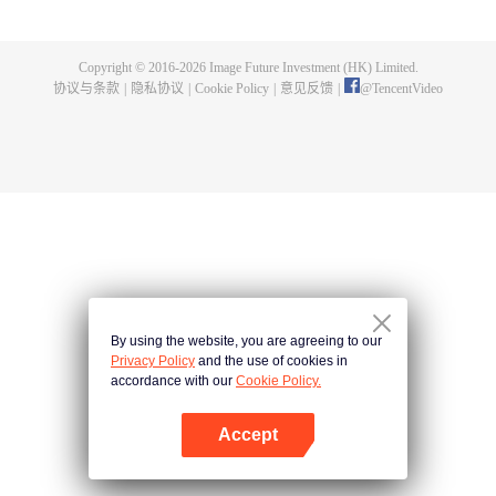
煌，造就无尽传说。
Copyright © 2016-
2026
Image Future Investment (HK) Limited.
协议与条款
|
隐私协议
|
Cookie Policy
|
意见反馈
|
@
TencentVideo
By using the website, you are agreeing to our
Privacy Policy
and the use of cookies in
accordance with our
Cookie Policy.
Accept
打开App