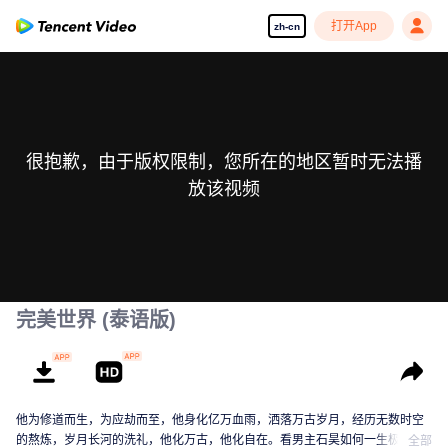
打开App
zh-cn
很抱歉，由于版权限制，您所在的地区暂时无法播
放该视频
完美世界 (泰语版)
他为修道而生，为应劫而至，他身化亿万血雨，洒落万古岁月，经历无数时空
的熬炼，岁月长河的洗礼，他化万古，他化自在。看男主石昊如何一生极致辉
全部