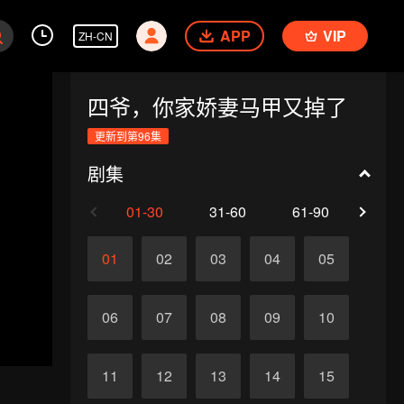
APP
VIP
ZH-CN
四爷，你家娇妻马甲又掉了
更新到第96集
剧集
01-30
31-60
61-90
91-
01
02
03
04
05
06
07
08
09
10
11
12
13
14
15