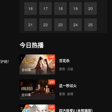
16
17
18
19
20
21
22
23
24
25
26
27
28
29
30
今日热播
VIP
1
百花杀
呵护她！
爱情 · 古装
全36集
VIP
2
这一秒过火
爱情 · 剧情
全33集
VIP
3
四方极爱2 (未剪辑版）