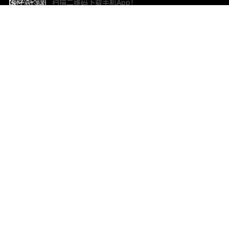
扫描二维码下载手机App！
帮助与反馈
关
意见反馈
加
联
电子
ted.