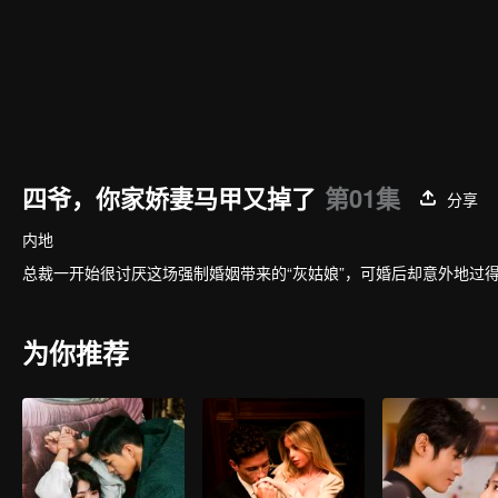
四爷，你家娇妻马甲又掉了
第01集
分享
内地
总裁一开始很讨厌这场强制婚姻带来的“灰姑娘”，可婚后却意外地过
为你推荐