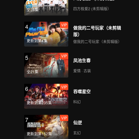
四方极爱2 (未剪辑版）
全25集
VIP
4
做我的二号玩家（未剪辑
版）
更新到第4集
做我的二号玩家（未剪辑版）
VIP
5
凤池生春
爱情 · 古装
全21集
VIP
6
吞噬星空
科幻
更新到第235集
VIP
7
仙逆
玄幻
更新到第152集