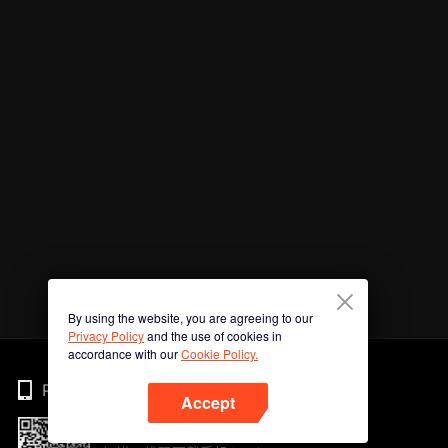
By using the website, you are agreeing to our
Privacy Policy
and the use of cookies in
accordance with our
Cookie Policy.
Phone
Accept