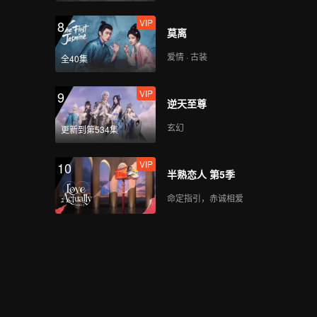
VIP
8
莫离
爱情 · 古装
全40集
VIP
9
逆天至尊
玄幻
更新到第534集
VIP
10
半熟恋人 第5季
命定指引，赤诚相爱