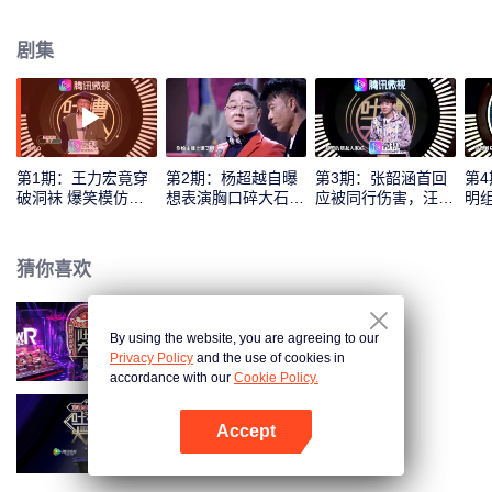
理解，收获关怀，彼此鼓舞。人们会更加乐于吐槽，享受吐槽，并在吐槽中用
轻松乐观的心态去面对生活,弘扬正能量。
剧集
第1期：王力宏竟穿
第2期：杨超越自曝
第3期：张韶涵首回
第
破洞袜 爆笑模仿张
想表演胸口碎大石，
应被同行伤害，汪苏
明
学友经典表情
Sunnee秀泰语吐槽
泷被调侃街歌巨头
演
飙
猜你喜欢
By using the website, you are agreeing to our
吐槽大会 第4季
Privacy Policy
and the use of cookies in
accordance with our
Cookie Policy.
Accept
吐槽大会 第1季
打开App