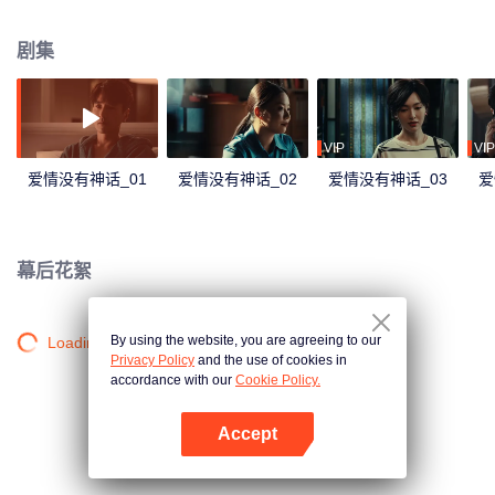
份真正的爱情与纯粹的婚姻。林展翘与何韩相识后，两人起初虽互有误解，但
当他们在爱情、事业中一起经历成长与选择后，终于认清对方就是自己的理想
剧集
爱人。在克服现实的阻碍后，两人准备踏入婚姻殿堂。林展翘的女性朋友们也
在各自做出生活的抉择后，找到了完美的人生归宿。最终她们重新领悟了爱情
与婚姻的真谛，过上了普通而幸福、平凡而不平庸的生活。
VIP
VIP
爱情没有神话_01
爱情没有神话_02
爱情没有神话_03
爱
幕后花絮
By using the website, you are agreeing to our
Loading…
Privacy Policy
and the use of cookies in
accordance with our
Cookie Policy.
Accept
打开App