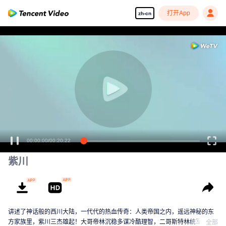
打开App
zh-cn
00:00:00
/
00:20:22
紫川
讲述了神话般的西川大陆，一代代的热血传奇：人类帝国之内，遥远神秘的东
方家族里，紫川三杰雄起！大哥帝林沉稳多谋冷酷理智，二哥斯特林统军有方
全部