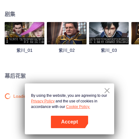
忠君爱国，老三紫川秀被人称之为无赖，却又智勇双全。紫川家族内忧外患，
紫川三杰各显神通：紫川秀在关键时刻击退凶狠魔族，孤身闯虎穴追杀叛逆雷
剧集
洪；斯特林以家族为重，无情而又深情惜别恋人.....人类、魔族、兽族、远东各
族，在这片大陆上纷纷扰扰，纠葛不断。在血与火的交融中，刀与剑的碰撞
中，构成了庞大的史诗般的故事——紫川。动画描绘了一个独特奇妙的世界，
将一群不同性格的人物，一个个展现出来，谱写了一曲既壮烈，又凄婉的传奇
悲歌……
紫川_01
紫川_02
紫川_03
幕后花絮
By using the website, you are agreeing to our
Loading…
Privacy Policy
and the use of cookies in
accordance with our
Cookie Policy.
Accept
打开App