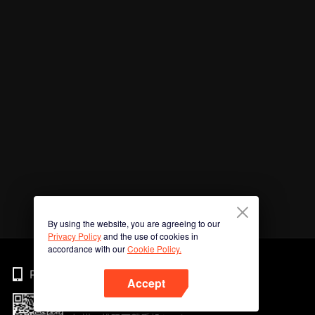
By using the website, you are agreeing to our
Privacy Policy
and the use of cookies in
accordance with our
Cookie Policy.
Phone
Accept