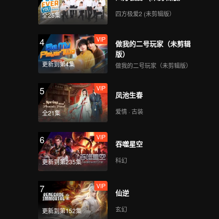
四方极爱2 (未剪辑版）
全25集
VIP
4
做我的二号玩家（未剪辑
版）
更新到第4集
做我的二号玩家（未剪辑版）
VIP
5
凤池生春
爱情 · 古装
全21集
VIP
6
吞噬星空
科幻
更新到第235集
VIP
7
仙逆
玄幻
更新到第152集