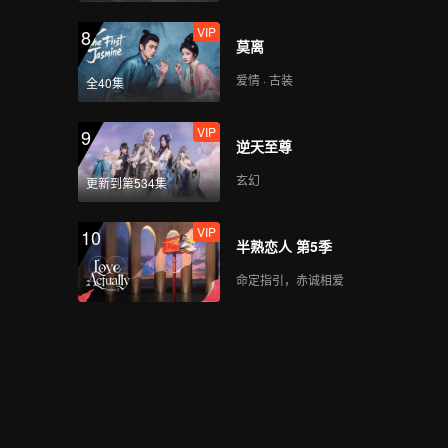
VIP
8
莫离
爱情 · 古装
全40集
VIP
9
逆天至尊
玄幻
更新到第534集
VIP
10
半熟恋人 第5季
命定指引，赤诚相爱