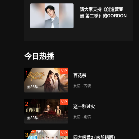
请大家支持《创造营亚
洲 第二季》的GORDON
今日热播
VIP
1
百花杀
爱情 · 古装
全36集
VIP
2
这一秒过火
爱情 · 剧情
全33集
VIP
3
四方极爱2 (未剪辑版）