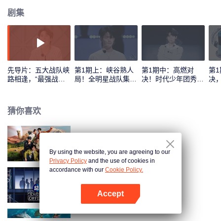
剧集
先导片：五大战队峡
第1期上：峡谷熟人
第1期中：高燃对
第
路相逢，“最强战队”
局！全明星战队集结
决！时代少年团秀翻
决
花落谁家？
亮相
全场
发
猜你喜欢
现在就出发 第2季
By using the website, you are agreeing to our
Privacy Policy
and the use of cookies in
accordance with our
Cookie Policy.
令人心动的offer 第6季
Accept
打开App