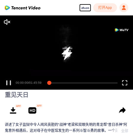
打开App
zh-cn
00:00:00
/
01:45:59
重见天日
讲述了女子监狱中令人闻风丧胆的“战神”老梁和双眼失明的青龙帮“昔日杀神”阿
鬼意外相遇后，这对母子在中医馆发生的一系列斗智斗勇的故事。一个是和儿
全部