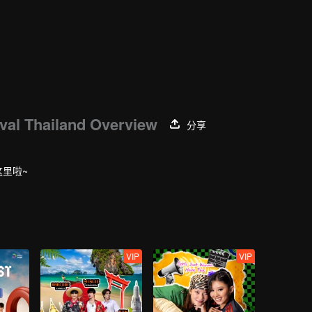
al Thailand Overview
分享
这里啦~
VIP
VIP