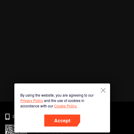
By using the website, you are agreeing to our
Privacy Policy
and the use of cookies in
accordance with our
Cookie Policy.
Phone
Accept