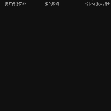
揭开偶像面纱
爱的瞬间
惊悚刺激大冒险