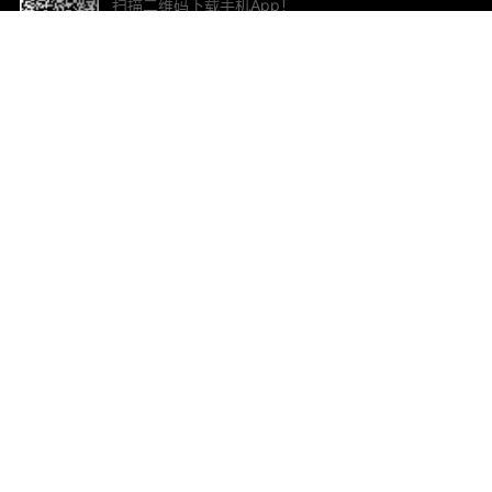
扫描二维码下载手机App！
帮助与反馈
关
意见反馈
加
联
电子
ted.