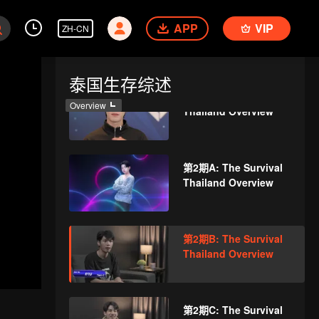
第1期C: The Survival
APP
VIP
ZH-CN
Thailand Overview
泰国生存综述
第1期D: The Survival
Overview
Thailand Overview
第2期A: The Survival
Thailand Overview
第2期B: The Survival
Thailand Overview
第2期C: The Survival