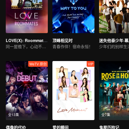
LOVE(X): Roommates
顶峰相见时
迷失他泰少年·
同一屋檐下，心动不设防！LOVE(X)合拍室友特辑
青春作伴！宿命永恒！
少年们的别样生
WeTV 原创
VIP
全13集
全7集
偶像的代价
爱的瞬间
鬼屋历险记