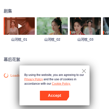
瑜嫁入卫家，以已逝大哥遗孀的身份展开调查，起初卫韫心怀戒备，在之后的
相处中被楚瑜所打动。两人之间情愫渐起，然而伪造的“叔嫂”身份却成为了阻
剧集
碍。他们历经生死考验，共同抵御外敌，深入调查真相，携手守护大好山河。
VIP
VIP
山河枕_01
山河枕_02
山河枕_03
幕后花絮
By using the website, you are agreeing to our
Loading…
Privacy Policy
and the use of cookies in
accordance with our
Cookie Policy.
Accept
打开App