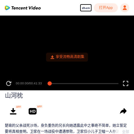
打开App
zh-cn
享受流畅高清剧集
00:00:00
/
00:41:33
山河枕
楚瑜的父亲战死沙场，身负重伤的兄长向她透露此中之事绝不简单，她立誓定
要将真相查明。卫家在一场战役中遭遇惨败，卫家仅小儿子卫韫一人存活。楚
全部