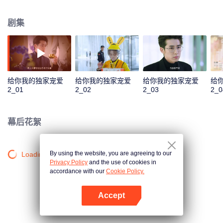
傅司寒请求原谅，傅司寒提出了一个令她匪夷所思的提议：假扮他的未婚妻！
剧集
给你我的独家宠爱
给你我的独家宠爱
给你我的独家宠爱
给
2_01
2_02
2_03
2_0
幕后花絮
By using the website, you are agreeing to our
Loading…
Privacy Policy
and the use of cookies in
accordance with our
Cookie Policy.
Accept
打开App