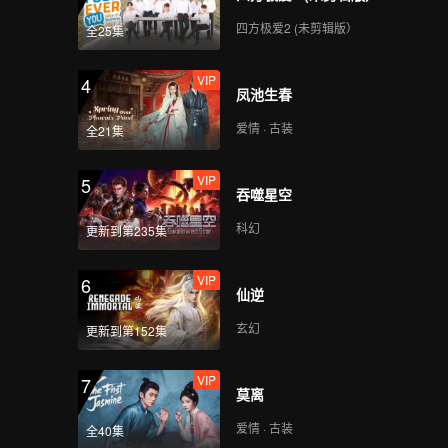
四方极爱2 (未剪辑版）
全25集
VIP
4
凤池生春
爱情 · 古装
全21集
VIP
5
吞噬星空
科幻
更新到第235集
VIP
6
仙逆
玄幻
更新到第152集
VIP
7
莫离
爱情 · 古装
全40集