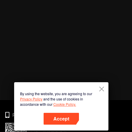
By using the website, you are agreeing to our
Privacy Policy
and the use of cookies in
accordance with our
Cookie Policy.
Phone
Accept