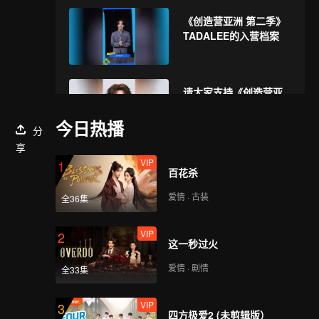
《创造营亚洲 第二季》
TADALEE的入营档案
请大家支持《创造营亚
洲 第二季》的
TADALEE
今日热播
分
享
VIP
1
百花杀
爱情 · 古装
全36集
VIP
2
这一秒过火
爱情 · 剧情
全33集
VIP
3
四方极爱2 (未剪辑版）