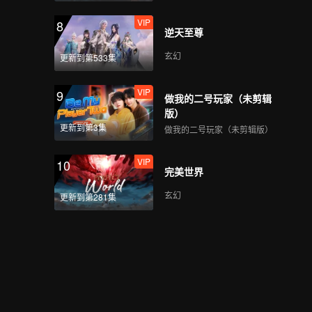
VIP
8
逆天至尊
玄幻
更新到第533集
VIP
9
做我的二号玩家（未剪辑
版）
更新到第3集
做我的二号玩家（未剪辑版）
VIP
10
完美世界
玄幻
更新到第281集