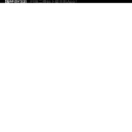
扫描二维码下载手机App！
帮助与反馈
关
意见反馈
加
联
电子
ted.