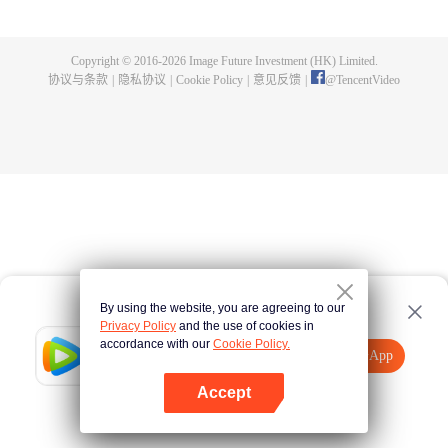
伴——Sen、 Run、 Mix 和 Jolie去到了生活更自由的人类国度，但是到那里也
不是件容易的事：他们需要将自己的名字写入命簿，并且带走他们在平行世界
中人类身体——即使，这么做可能会导致意想不到的后果。 Phum 发现在人类
Copyright © 2016-
2026
Image Future Investment (HK) Limited.
是世界中的自己是一个失恋男孩，生活一片混乱。当他遇到秘密酒吧的老板
协议与条款
|
隐私协议
|
Cookie Policy
|
意见反馈
|
@
TencentVideo
Patrick，他在他手下工作，从此他们产生了交集。
By using the website, you are agreeing to our
Privacy Policy
and the use of cookies in
accordance with our
Cookie Policy.
Tencent Video
打开App
观看更多内容
Accept
如果失败，请
点击此处
重试
打开App