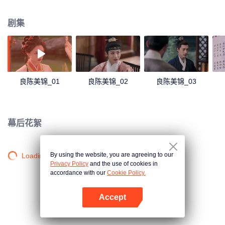
剧集
良陈美锦_01
良陈美锦_02
良陈美锦_03
幕后花絮
By using the website, you are agreeing to our
Loading…
Privacy Policy
and the use of cookies in
accordance with our
Cookie Policy.
Accept
打开App