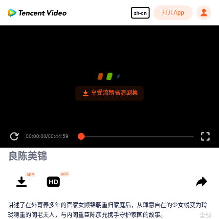
打开App
zh-cn
享受流畅高清剧集
00:00:00
/
00:44:59
良陈美锦
讲述了在外寄养多年的官家女顾锦朝重归家庭后，从肆意自在的少女蜕变为玲
珑稳重的阁老夫人，与内阁重臣陈彦允携手守护家国的故事。
全部