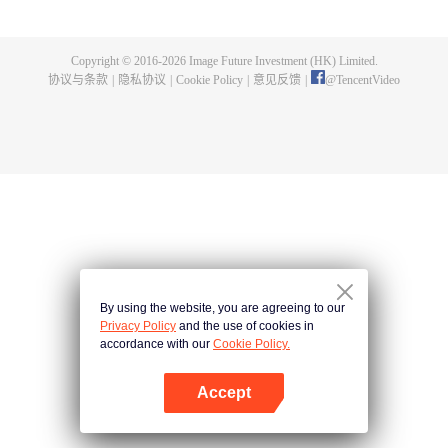
为超越大帝，守护整片大陆。
Copyright © 2016-
2026
Image Future Investment (HK) Limited.
协议与条款
|
隐私协议
|
Cookie Policy
|
意见反馈
|
@
TencentVideo
By using the website, you are agreeing to our
Privacy Policy
and the use of cookies in
accordance with our
Cookie Policy.
Accept
打开App