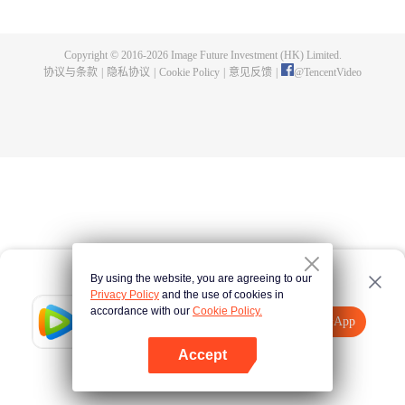
为超越大帝，守护整片大陆。
Copyright © 2016-
2026
Image Future Investment (HK) Limited.
协议与条款
|
隐私协议
|
Cookie Policy
|
意见反馈
|
@
TencentVideo
By using the website, you are agreeing to our
Privacy Policy
and the use of cookies in
accordance with our
Cookie Policy.
Tencent Video
打开App
观看更多内容
Accept
如果失败，请
点击此处
重试
打开App