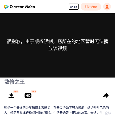
打开App
zh-cn
很抱歉，由于版权限制，您所在的地区暂时无法播
放该视频
散修之王
这是一个普通的少年结识上古器灵，在器灵协助下努力修炼，结识形形色色的
人，经历各类或轻松或波折的冒险。生活开始走上正轨的故事。最终，他将成
全部