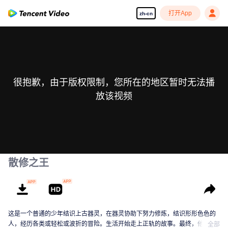
打开App
zh-cn
很抱歉，由于版权限制，您所在的地区暂时无法播
放该视频
散修之王
这是一个普通的少年结识上古器灵，在器灵协助下努力修炼，结识形形色色的
人，经历各类或轻松或波折的冒险。生活开始走上正轨的故事。最终，他将成
全部