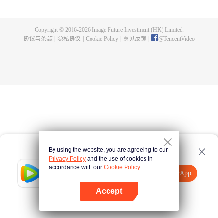
为超越大帝，守护整片大陆。
Copyright © 2016-
2026
Image Future Investment (HK) Limited.
协议与条款
|
隐私协议
|
Cookie Policy
|
意见反馈
|
@
TencentVideo
By using the website, you are agreeing to our
Privacy Policy
and the use of cookies in
accordance with our
Cookie Policy.
Tencent Video
打开App
观看更多内容
Accept
如果失败，请
点击此处
重试
打开App