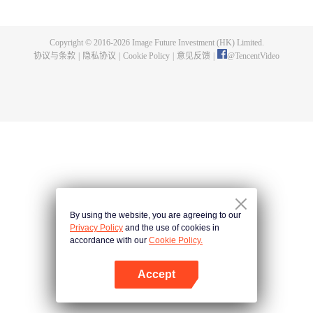
为超越大帝，守护整片大陆。
Copyright © 2016-
2026
Image Future Investment (HK) Limited.
协议与条款
|
隐私协议
|
Cookie Policy
|
意见反馈
|
@
TencentVideo
By using the website, you are agreeing to our
Privacy Policy
and the use of cookies in
accordance with our
Cookie Policy.
Accept
打开App