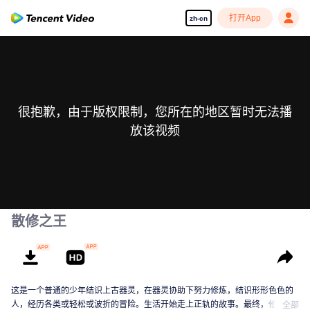
打开App
zh-cn
很抱歉，由于版权限制，您所在的地区暂时无法播
放该视频
散修之王
这是一个普通的少年结识上古器灵，在器灵协助下努力修炼，结识形形色色的
人，经历各类或轻松或波折的冒险。生活开始走上正轨的故事。最终，他将成
全部