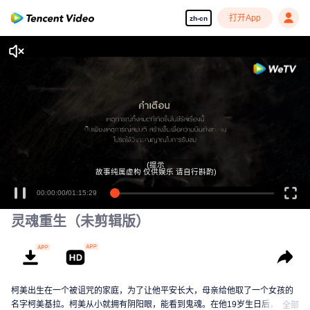
打开App
zh-cn
(提示
故事纯属虚构 仅供娱乐 请自行斟酌)
00:00:00
/
01:15:29
灵魂重生（未剪辑版）
柯美出生在一个被诅咒的家庭，为了让他平安长大，母亲给他取了一个女孩的
名字柯美基拉。柯美从小就拥有阴阳眼，能看到鬼魂。在他19岁生日后，鬼魂
全部