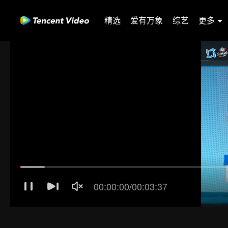
精选
爱有万象
综艺
更多