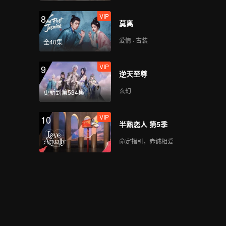
学员KAO的主题曲直拍
VIP
8
莫离
爱情 · 古装
全40集
《创造营亚洲 第二季》
学员KEVIN的主题曲直
VIP
拍
9
逆天至尊
玄幻
更新到第534集
《创造营亚洲 第二季》
学员KK的主题曲直拍
VIP
10
半熟恋人 第5季
命定指引，赤诚相爱
《创造营亚洲 第二季》
学员KOHI的主题曲直拍
《创造营亚洲 第二季》
学员KOSHIN的主题曲直
拍