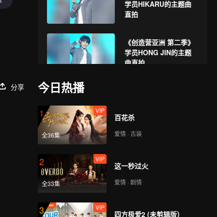
学员HIKARU的主题曲
直拍
《创造营亚洲 第二季》
学员HONG JIN的主题
曲直拍
今日热播
分享
《创造营亚洲 第二季》
学员HU YETAO的主题
VIP
曲直拍
1
百花杀
爱情 · 古装
全36集
《创造营亚洲 第二季》
学员IVAN的主题曲直拍
VIP
2
这一秒过火
爱情 · 剧情
全33集
《创造营亚洲 第二季》
学员JACKSON的主题
VIP
曲直拍
3
四方极爱2 (未剪辑版）