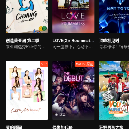
创造营亚洲 第二季
LOVE(X): Roommates
顶峰相见时
来亚洲选秀Pick你的偶像
同一屋檐下，心动不设防！LOVE(X)合拍室友特辑
青春作伴！宿命
VIP
WeTV 原创
全13集
爱的瞬间
偶像的代价
狂野男孩之旅