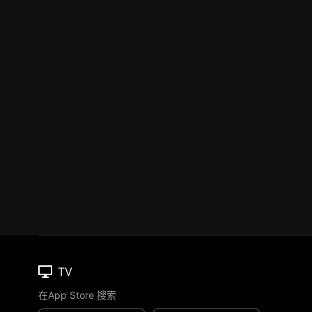
TV
在App Store 搜索