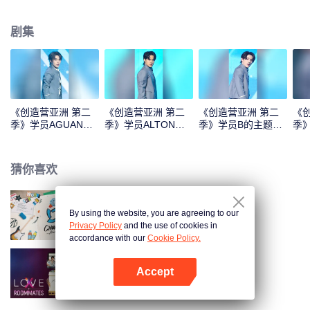
剧集
《创造营亚洲 第二
《创造营亚洲 第二
《创造营亚洲 第二
《
季》学员AGUANG
季》学员ALTON
季》学员B的主题曲
季》
的主题曲直拍
ANG的主题曲直拍
直拍
的
猜你喜欢
By using the website, you are agreeing to our
创造营亚洲 第二季
Privacy Policy
and the use of cookies in
accordance with our
Cookie Policy.
Accept
LOVE(X): Roommates
打开App