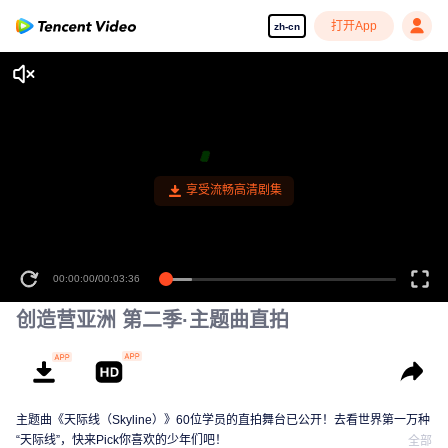
打开App
zh-cn
享受流畅高清剧集
00:00:00
/
00:03:36
创造营亚洲 第二季·主题曲直拍
主题曲《天际线（Skyline）》60位学员的直拍舞台已公开！去看世界第一万种
“天际线”，快来Pick你喜欢的少年们吧！
全部