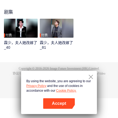
叶瑾晚被他折磨的几度自杀轻生时，他的内心懊悔又怨恨，原以为两个人会一
直这样下去。 又是那一条视频的出现，揭开了他们彼此之间存在的误会。让江
剧集
寒霖真正看清，从始至终那视频当中的野男人，就是他自己。
付费
付费
霖少，夫人她改嫁了
霖少，夫人她改嫁了
_40
_81
Copyright © 2016-
2026
Image Future Investment (HK) Limited.
协议与条款
|
隐私协议
|
Cookie Policy
|
意见反馈
|
@
TencentVideo
By using the website, you are agreeing to our
Privacy Policy
and the use of cookies in
accordance with our
Cookie Policy.
Accept
打开App