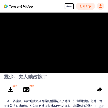
打开App
zh-cn
霖少，夫人她改嫁了
一条出轨视频，将叶瑾晚跟江寒霖的婚姻送入了地狱。江寒霖恨她，怨她，每
天变着法的折磨她，只为证明她从未对其他男人变心，心里仍旧爱他！ 可真当
全部