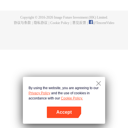
的一切，在悬崖之下，他偶获神秘黑铁剑，此剑暗藏神功，竟助他炼成无上武
道。因实力不足，他决定先拜入九阳武府，待实力成熟后再行复仇，不料武府
长老却是莫森的大伯，林天内外交困，危机重重。林天开始低调行事，苦修武
Copyright © 2016-
2026
Image Future Investment (HK) Limited.
道，精修符阵之法，暗中出城历练，战赤面鬼，杀百足兽，夺血魂花，奇遇不
协议与条款
|
隐私协议
|
Cookie Policy
|
意见反馈
|
@
TencentVideo
断。他的实力飞速增长，萧莫两家却仍不知悔改，埋伏、暗杀，甚至发动全家
势力进山围剿，而林天神功大成，自以一剑破之。且看少年林天如何喋血复
仇，历经磨难，终成神王，一统十方之天界！
By using the website, you are agreeing to our
Privacy Policy
and the use of cookies in
accordance with our
Cookie Policy.
Accept
打开App