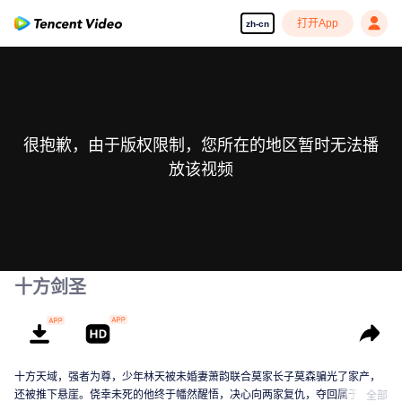
打开App
zh-cn
很抱歉，由于版权限制，您所在的地区暂时无法播
放该视频
十方剑圣
十方天域，强者为尊，少年林天被未婚妻萧韵联合莫家长子莫森骗光了家产，
还被推下悬崖。侥幸未死的他终于幡然醒悟，决心向两家复仇，夺回属于自己
全部