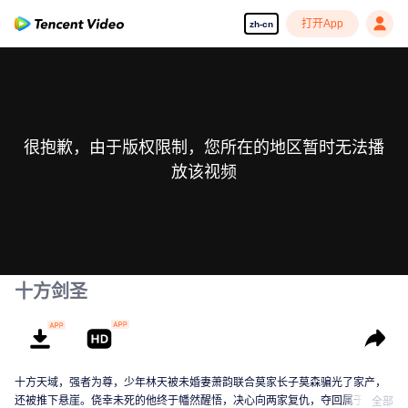
打开App
zh-cn
很抱歉，由于版权限制，您所在的地区暂时无法播
放该视频
十方剑圣
十方天域，强者为尊，少年林天被未婚妻萧韵联合莫家长子莫森骗光了家产，
还被推下悬崖。侥幸未死的他终于幡然醒悟，决心向两家复仇，夺回属于自己
全部