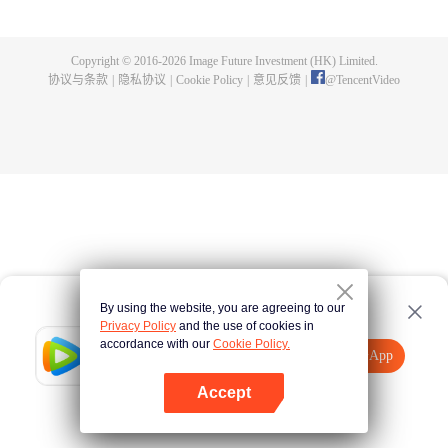
的一切，在悬崖之下，他偶获神秘黑铁剑，此剑暗藏神功，竟助他炼成无上武
道。因实力不足，他决定先拜入九阳武府，待实力成熟后再行复仇，不料武府
长老却是莫森的大伯，林天内外交困，危机重重。林天开始低调行事，苦修武
Copyright © 2016-
2026
Image Future Investment (HK) Limited.
道，精修符阵之法，暗中出城历练，战赤面鬼，杀百足兽，夺血魂花，奇遇不
协议与条款
|
隐私协议
|
Cookie Policy
|
意见反馈
|
@
TencentVideo
断。他的实力飞速增长，萧莫两家却仍不知悔改，埋伏、暗杀，甚至发动全家
势力进山围剿，而林天神功大成，自以一剑破之。且看少年林天如何喋血复
仇，历经磨难，终成神王，一统十方之天界！
By using the website, you are agreeing to our
Privacy Policy
and the use of cookies in
accordance with our
Cookie Policy.
Tencent Video
打开App
观看更多内容
Accept
如果失败，请
点击此处
重试
打开App