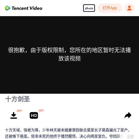
打开App
zh-cn
很抱歉，由于版权限制，您所在的地区暂时无法播
放该视频
十方剑圣
十方天域，强者为尊，少年林天被未婚妻萧韵联合莫家长子莫森骗光了家产，
还被推下悬崖。侥幸未死的他终于幡然醒悟，决心向两家复仇，夺回属于自己
全部