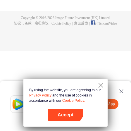
的一切，在悬崖之下，他偶获神秘黑铁剑，此剑暗藏神功，竟助他炼成无上武
道。因实力不足，他决定先拜入九阳武府，待实力成熟后再行复仇，不料武府
长老却是莫森的大伯，林天内外交困，危机重重。林天开始低调行事，苦修武
Copyright © 2016-
2026
Image Future Investment (HK) Limited.
道，精修符阵之法，暗中出城历练，战赤面鬼，杀百足兽，夺血魂花，奇遇不
协议与条款
|
隐私协议
|
Cookie Policy
|
意见反馈
|
@
TencentVideo
断。他的实力飞速增长，萧莫两家却仍不知悔改，埋伏、暗杀，甚至发动全家
势力进山围剿，而林天神功大成，自以一剑破之。且看少年林天如何喋血复
仇，历经磨难，终成神王，一统十方之天界！
By using the website, you are agreeing to our
Privacy Policy
and the use of cookies in
accordance with our
Cookie Policy.
Tencent Video
打开App
观看更多内容
Accept
如果失败，请
点击此处
重试
打开App