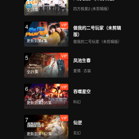
四方极爱2 (未剪辑版）
全25集
VIP
4
做我的二号玩家（未剪辑
版）
更新到第4集
做我的二号玩家（未剪辑版）
VIP
5
凤池生春
爱情 · 古装
全21集
VIP
6
吞噬星空
科幻
更新到第235集
VIP
7
仙逆
玄幻
更新到第152集