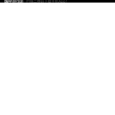
扫描二维码下载手机App！
帮助与反馈
关
意见反馈
加
联
电子
ted.