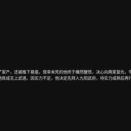
了家产，还被推下悬崖。侥幸未死的他终于幡然醒悟，决心向两家复仇，
他炼成无上武道。因实力不足，他决定先拜入九阳武府，待实力成熟后再
低调行事，苦修武道，精修符阵之法，暗中出城历练，战赤面鬼，杀百足
、暗杀，甚至发动全家势力进山围剿，而林天神功大成，自以一剑破之。