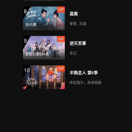
VIP
8
莫离
爱情 · 古装
全40集
VIP
9
逆天至尊
玄幻
更新到第534集
VIP
10
半熟恋人 第5季
命定指引，赤诚相爱