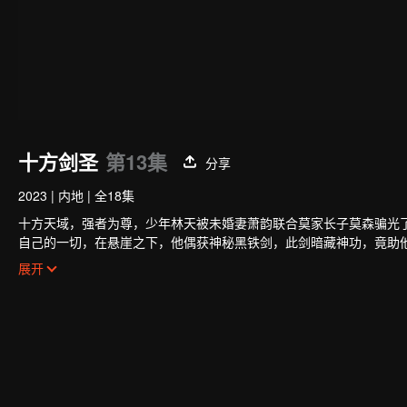
十方剑圣
第13集
分享
2023
|
内地
|
全18集
十方天域，强者为尊，少年林天被未婚妻萧韵联合莫家长子莫森骗光
自己的一切，在悬崖之下，他偶获神秘黑铁剑，此剑暗藏神功，竟助
不料武府长老却是莫森的大伯，林天内外交困，危机重重。林天开始
展开
魂花，奇遇不断。他的实力飞速增长，萧莫两家却仍不知悔改，埋伏
林天如何喋血复仇，历经磨难，终成神王，一统十方之天界！