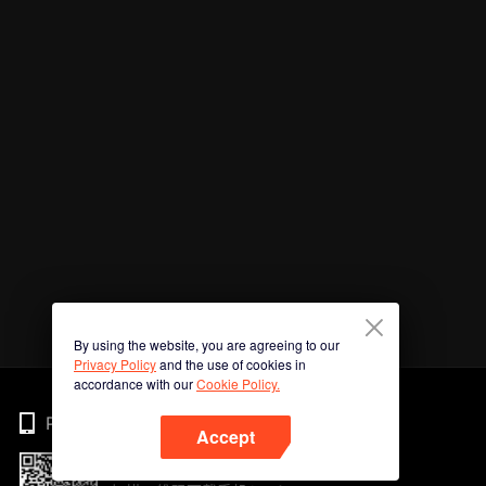
By using the website, you are agreeing to our
Privacy Policy
and the use of cookies in
accordance with our
Cookie Policy.
Phone
Accept