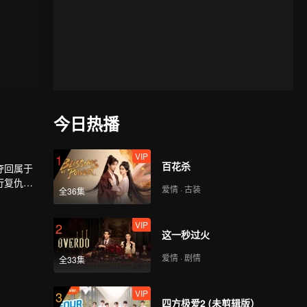
今日热播
VIP
1
百花杀
夺回属于
行复仇，
爱情 · 古装
全36集
兽，夺血
且看少年
VIP
2
这一秒过火
爱情 · 剧情
全33集
VIP
3
四方极爱2 (未剪辑版）