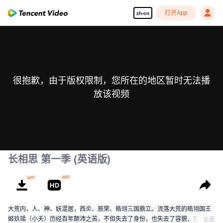
打开App
zh-cn
很抱歉，由于版权限制，您所在的地区暂时无法播
放该视频
长相思 第一季 (英语版)
大荒内，人、神、妖混居，西炎、辰荣、皓翎三国鼎立。流落大荒的皓翎国王
姬玖瑶（小夭）历经百年颠沛之苦，不但失去了身份，也失去了容貌，在清水
全部