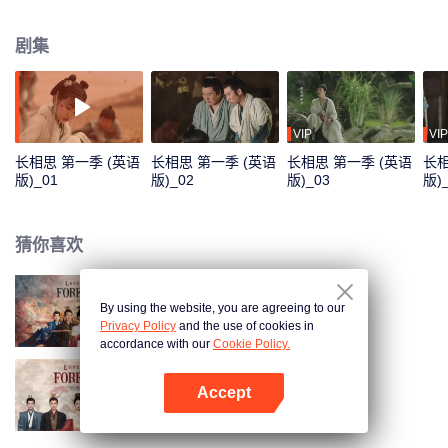
镇落脚，成为了“无处可去、无人可依、无力自保”的玟小六。他悬壶为生恣意不
羁。曾与小夭青梅竹马的西炎国王孙玱玹去了皓翎国做质子，即使寄人篱下、
剧集
隐忍蛰伏，为了寻找小夭走遍大荒，来到清水镇。清水镇的日子平淡温馨，玟
小六意外救了垂危的青丘公子涂山璟，朝夕相处中二人情愫渐生；玟小六又与
九头妖相柳不打不相识，惺惺相惜结为知己。玟小六和玱玹相见不相识，几经
波折，才终与玱玹相认，恢复王姬身份。为了一统天下，玱玹舍私情要王座，
相柳守义战死、小夭帮助玱玹完成大业后，与涂山璟隐逸江湖。思而不得的玱
VIP
VIP
玹将所有精力都放在了治理国家上，因为他知道，只要天下太平，他的小夭就
长相思 第一季 (英语
长相思 第一季 (英语
长相思 第一季 (英语
长相
能够幸福安康。
版)_01
版)_02
版)_03
版)
猜你喜欢
By using the website, you are agreeing to our
长相思 第一季
Privacy Policy
and the use of cookies in
accordance with our
Cookie Policy.
Accept
长相思 第二季
打开App