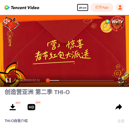
打开App
zh-cn
享受流畅高清剧集
00:00:00
/
00:02:11
创造营亚洲 第二季 THI-O
THI-O自我介绍
全部