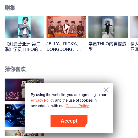
剧集
《创造营亚洲 第二
JELLY、RICKY、
学员THI-O的穿搭造
请
季》学员THI-O的主
DONGDONG、
型
亚
题曲直拍
OMAR、THI-O新年
THI
拆红包！一起见证这
份幸运吧
猜你喜欢
LOVE(X): Roommates
By using the website, you are agreeing to our
Privacy Policy
and the use of cookies in
accordance with our
Cookie Policy.
顶峰相见时
Accept
打开App