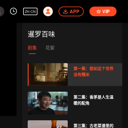
APP
VIP
ZH-CN
暹罗百味
剧集
花絮
第一集：假如这个世界
没有糯米
第二集：香茅是人生温
暖的配角
第三集：古老菜谱里的