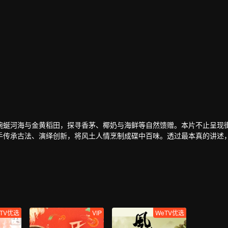
蜿蜒河海与金黄稻田，探寻香茅、椰奶与海鲜等自然馈赠。本片不止呈现
手传承古法、演绎创新，将风土人情烹制成碟中百味。透过最本真的讲述
TV优选
VIP
WeTV优选