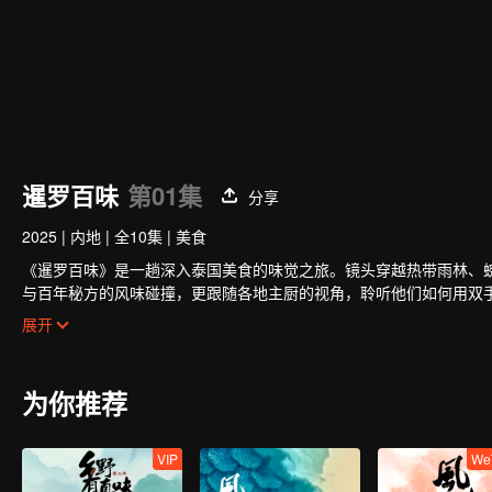
暹罗百味
第01集
分享
2025
|
内地
|
全10集
|
美食
《暹罗百味》是一趟深入泰国美食的味觉之旅。镜头穿越热带雨林、
与百年秘方的风味碰撞，更跟随各地主厨的视角，聆听他们如何用双
略每一道泰国菜背后，最炽热、最原汁原味的文化精髓。
展开
为你推荐
VIP
We