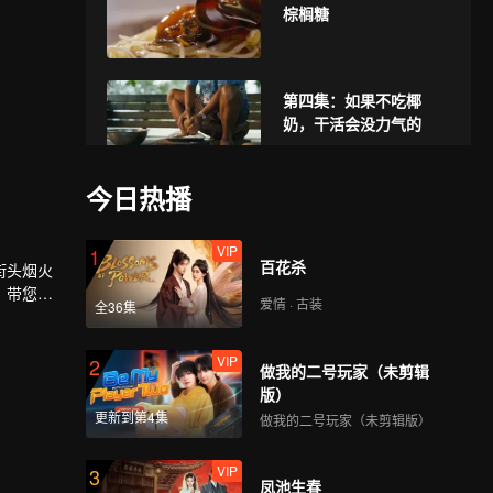
棕榈糖
第四集：如果不吃椰
奶，干活会没力气的
今日热播
第五集：香气是甜点给
生活的奖励
VIP
1
百花杀
街头烟火
，带您领
爱情 · 古装
全36集
第六集：泰国人从小吃
到大的鲭鱼
VIP
2
做我的二号玩家（未剪辑
版）
更新到第4集
做我的二号玩家（未剪辑版）
第七集：粉红汤面里的
融合文化
VIP
3
凤池生春