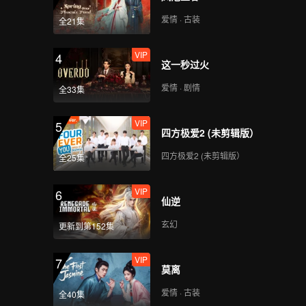
爱情 · 古装
全21集
第八集：鱼酱是伊善人
的乡愁
VIP
4
这一秒过火
爱情 · 剧情
全33集
第九集：罗勒：泰国的
国民香气
VIP
5
四方极爱2 (未剪辑版）
四方极爱2 (未剪辑版）
全25集
第十集：“辣”是另一种
感受
VIP
6
仙逆
玄幻
更新到第152集
VIP
7
莫离
爱情 · 古装
全40集