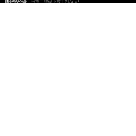
扫描二维码下载手机App！
帮助与反馈
关
意见反馈
加
联
电子
ted.