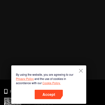
By using the website, you are agreeing to our
Privacy Policy
and the use of cookies in
accordance with our
Cookie Policy.
Phone
Accept