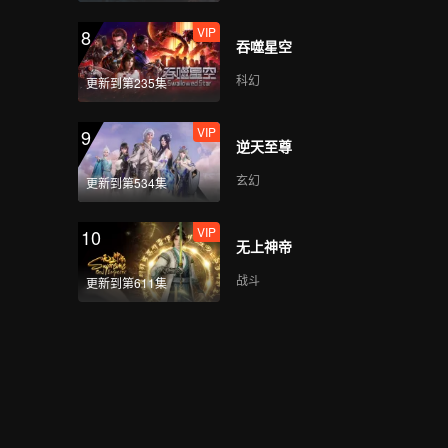
VIP
8
吞噬星空
科幻
更新到第235集
VIP
9
逆天至尊
玄幻
更新到第534集
VIP
10
无上神帝
战斗
更新到第611集