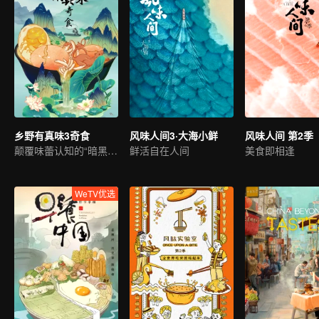
乡野有真味3奇食
风味人间3·大海小鲜
风味人间 第2季
颠覆味蕾认知的“暗黑”美食
鲜活自在人间
美食即相逢
WeTV优选