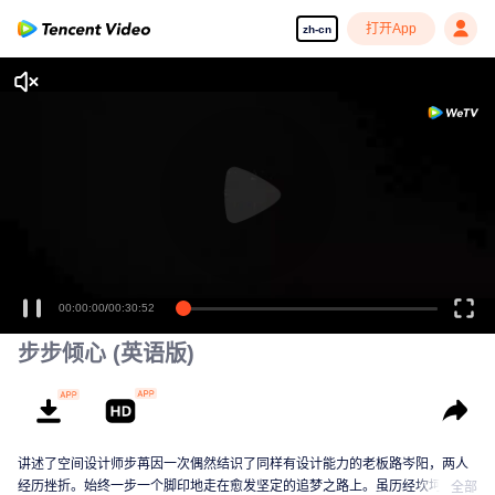
打开App
zh-cn
00:00:00
/
00:30:52
步步倾心 (英语版)
讲述了空间设计师步苒因一次偶然结识了同样有设计能力的老板路岑阳，两人
经历挫折。始终一步一个脚印地走在愈发坚定的追梦之路上。虽历经坎坷，仍
全部