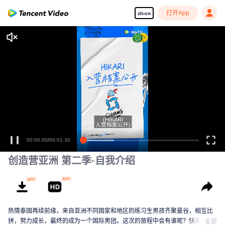
打开App
zh-cn
(HIKARI
入营档案公开)
00:00:00
/
00:01:30
创造营亚洲 第二季·自我介绍
热情泰国再续前缘，来自亚洲不同国家和地区的练习生男孩齐聚曼谷，相互比
拼，努力成长，最终的成为一个国际男团。这次的旅程中会有谁呢？快来认识
全部